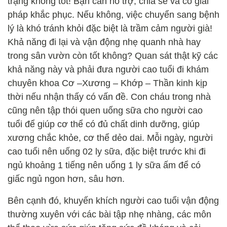
trạng không tốt! Bạn cần hỗ trợ, chia sẻ và có giải
pháp khắc phục. Nếu không, việc chuyển sang bệnh
lý là khó tránh khỏi đặc biệt là trầm cảm người già!
Khả năng đi lại và vận động nhẹ quanh nhà hay
trong sân vườn còn tốt không? Quan sát thật kỹ các
khả năng này và phải đưa người cao tuổi đi khám
chuyên khoa Cơ –Xương – Khớp – Thần kinh kịp
thời nếu nhận thấy có vấn đề. Con cháu trong nhà
cũng nên tập thói quen uống sữa cho người cao
tuổi để giúp cơ thể có đủ chất dinh dưỡng, giúp
xương chắc khỏe, cơ thể dẻo dai. Mỗi ngày, người
cao tuổi nên uống 02 ly sữa, đặc biệt trước khi đi
ngủ khoảng 1 tiếng nên uống 1 ly sữa ấm để có
giấc ngủ ngon hơn, sâu hơn.
Bên cạnh đó, khuyến khích người cao tuổi vận động
thường xuyên với các bài tập nhẹ nhàng, các môn