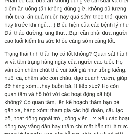
Phân bố các bữa ăn không đúng về tần suất và thời
điểm ăn uống (ăn không đúng giờ, không đủ lượng
mỗi bữa, ăn quá muộn hay quá sớm theo thói quen
hay trước khi ngủ… ) Biểu hiện của các bệnh lý như
Đái tháo đường, ung thư…Bạn cần phải đưa người
cao tuổi kiểm tra sức khỏe càng sớm càng tốt.
Trạng thái tinh thần họ có tốt không? Quan sát hành
vi và tâm trạng hàng ngày của người cao tuổi. Họ
vẫn còn chăm chút thú vui tuổi già như trồng kiểng,
nuôi cá, chăm sóc con cháu, dạo quanh vườn, giúp
đỡ hàng xóm…hay buồn bả, ít tiếp xúc? Họ còn
quan tâm và hồ hởi với các hoạt động xã hội
không? Có quan tâm, lên kế hoạch thăm bạn bè
gần xa, hàng xóm; tham gia các hội đoàn, câu lạc
bộ, hoạt động ngoài trời, công viên…? Nếu các hoạt
động nay vắng dần hay thậm chí mất hẳn thì là trực