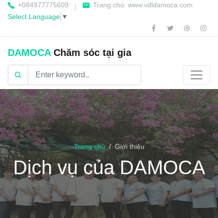
+084977775609
Trang chủ: www.vdldamoca.com
|
Select Language
▼
DAMOCA
Chăm sóc tại gia
Trang chủ
Giới thiệu
Dịch vụ của DAMOCA