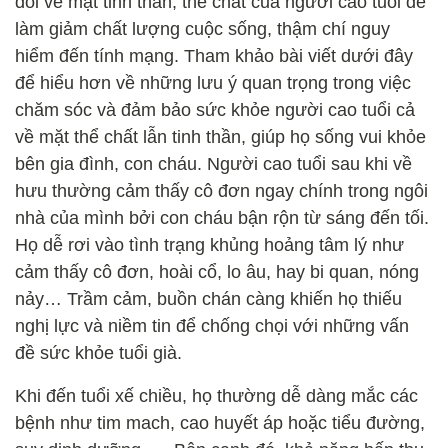
đổi về mặt tinh thần, thể chất của người cao tuổi dễ
làm giảm chất lượng cuộc sống, thậm chí nguy
hiểm đến tính mạng. Tham khảo bài viết dưới đây
để hiểu hơn về những lưu ý quan trọng trong việc
chăm sóc và đảm bảo sức khỏe người cao tuổi cả
về mặt thể chất lẫn tinh thần, giúp họ sống vui khỏe
bên gia đình, con cháu. Người cao tuổi sau khi về
hưu thường cảm thấy cô đơn ngay chính trong ngôi
nhà của mình bởi con cháu bận rộn từ sáng đến tối.
Họ dễ rơi vào tình trạng khủng hoảng tâm lý như
cảm thấy cô đơn, hoài cổ, lo âu, hay bi quan, nóng
nảy… Trầm cảm, buồn chán càng khiến họ thiếu
nghị lực và niềm tin để chống chọi với những vấn
đề sức khỏe tuổi già.
Khi đến tuổi xế chiều, họ thường dễ dàng mắc các
bệnh như tim mach, cao huyết áp hoặc tiểu đường,