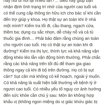
hay nói đi nói lại nhiều lần?… điều này giúp bạn
nhận định tình trạng trí nhớ của người cao tuổi và
có thể cung cấp thông tin hữu ich cho bác sĩ khi cần
đến trợ giúp y khoa. Họ thật sự an toàn khi ở nhà
một mình? Kiểm tra lối đi, cầu thang, ngạch cửa,
thềm ba; dụng cụ sắc nhọn, dễ cháy nỗ và cả tủ
thuốc gia đình… Phải bảo đảm rằng chúng an toàn
cho người cao tuổi. Họ có thật sự an toàn khi đi
đường? Kiểm tra thị lực, thính lực và khả năng vận
động khéo léo lẫn vận động bình thường, Phải chắc
rằng các khả năng trên tốt đủ để tham gia giao
thông ngay cả khi đi bộ trên đường. Họ có bị sụt
cân? Sụt cân mà không có kế hoạch, ngoài ý muốn.
Có khả năng là xuất hiện bất thường về bệnh lý ở
ngươi cao tuổi. Có nhiều yếu tố nguy cơ ảnh hưởng
đến sức khỏe cần chú ý sau: Món ăn không hợp
khẩu vị (không ngon miệng do vị giác khứu giác bị