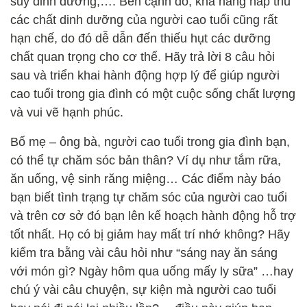
suy dinh dưỡng,…. Bên cạnh đó, khả năng hấp thu
các chất dinh dưỡng của người cao tuổi cũng rất
hạn chế, do đó dễ dẫn đến thiếu hụt các dưỡng
chất quan trọng cho cơ thể. Hãy trả lời 8 câu hỏi
sau và triển khai hành động hợp lý để giúp người
cao tuổi trong gia đình có một cuộc sống chất lượng
và vui vẽ hạnh phúc.
Bố mẹ – ông bà, người cao tuổi trong gia đình bạn,
có thể tự chăm sóc bản thân? Ví dụ như tắm rữa,
ăn uống, vệ sinh răng miệng… Các điểm này báo
bạn biết tình trạng tự chăm sóc của người cao tuổi
và trên cơ sở đó bạn lên kế hoạch hành động hỗ trợ
tốt nhất. Họ có bị giảm hay mất trí nhớ không? Hãy
kiểm tra bằng vài câu hỏi như “sáng nay ăn sáng
với món gì? Ngày hôm qua uống mấy ly sữa” …hay
chú ý vài câu chuyện, sự kiện mà người cao tuổi